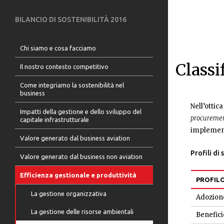
BILANCIO DI SOSTENIBILITÀ 2016
Chi siamo e cosa facciamo
Classi
Il nostro contesto competitivo
Come integriamo la sostenibilità nel
business
Nell’ottic
Impatti della gestione e dello sviluppo del
procureme
capitale infrastrutturale
implementa
Valore generato dal business aviation
Profili di 
Valore generato dal business non aviation
Efficienza gestionale e produttività
PROFIL
La gestione organizzativa
Adozione
La gestione delle risorse ambientali
Benefici