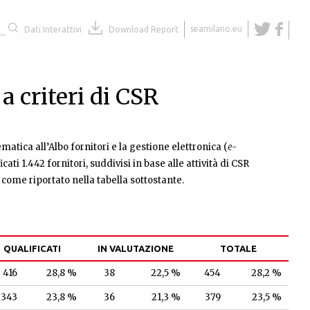
seamilano.eu
Dati Interattivi
Download Report
 a criteri di CSR
ematica all’Albo fornitori e la gestione elettronica (
e-
cati 1.442 fornitori, suddivisi in base alle attività di CSR
 come riportato nella tabella sottostante.
QUALIFICATI
IN VALUTAZIONE
TOTALE
416
28,8 %
38
22,5 %
454
28,2 %
343
23,8 %
36
21,3 %
379
23,5 %