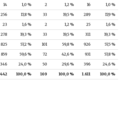
14
1,0 %
2
1,2 %
16
1,0 %
256
17,8 %
33
19,5 %
289
17,9 %
23
1,6 %
2
1,2 %
25
1,6 %
278
19,3 %
33
19,5 %
311
19,3 %
825
57,2 %
101
59,8 %
926
57,5 %
859
59,6 %
72
42,6 %
931
57,8 %
346
24,0 %
50
29,6 %
396
24,6 %
.442
100,0 %
169
100,0 %
1.611
100,0 %