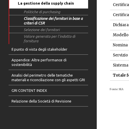
La gestione della supply chain
Certifi
Politiche di purchasing
Certific
Classificazione dei fornitori in base a
criteri di CSR
Dichiara
Selezione dei fornitori
Modello 
Valore generato per l’indotto di
fornitura
Nomina R
Il punto di vista degli stakeholder
Servizio
Appendice: Altre performance di
sostenibilità
Sistema 
Totale f
Analisi del perimetro delle tematiche
materiali e riconciliazione con gli aspetti GRI
Fonte: SEA
GRI CONTENT INDEX
Relazione della Società di Revisione