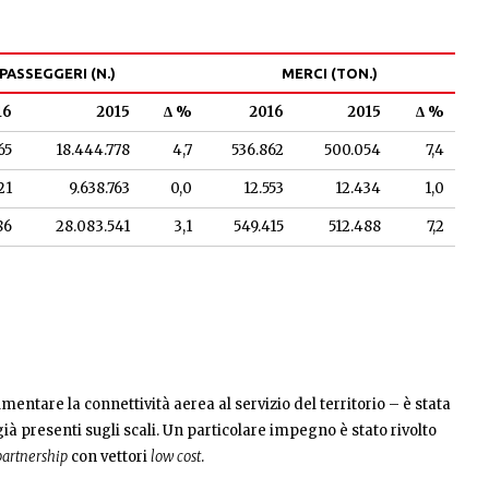
PASSEGGERI (N.)
MERCI (TON.)
16
2015
∆ %
2016
2015
∆ %
65
18.444.778
4,7
536.862
500.054
7,4
21
9.638.763
0,0
12.553
12.434
1,0
86
28.083.541
3,1
549.415
512.488
7,2
entare la connettività aerea al servizio del territorio – è stata
i già presenti sugli scali. Un particolare impegno è stato rivolto
partnership
con vettori
low cost
.