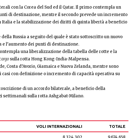
terali con la Corea del Sud ed il Qatar. Il primo contempla un
unti di destinazione, mentre il secondo prevede un incremento
lia e la stabilizzazione dei diritti di quinta libertà a beneficio
 della Russia a seguito del quale è stato sottoscritto un nuovo
 e l’aumento dei punti di destinazione.
ntempla una liberalizzazione della tabella delle rotte e la
 cargo
sulla rotta Hong Kong-India-Malpensa.
Verde, Costa d’Avorio, Giamaica e Nuova Zelanda, mentre sono
 i casi con definizione o incremento di capacità operativa su
scrizione di un accordo bilaterale, a beneficio della
i settimanali sulla rotta Ashgabat-Milano.
VOLI INTERNAZIONALI
TOTALE
8.324.302
9.674.658