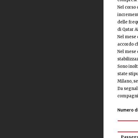
Nel corso 
increment
delle freq
di Qatar A
Nel mese d
accordo ch
Nel mese d
stabilizza
Sono inolt
state stip
Milano, sen
Da segnala
compagnia 
Numero di 
Passegg