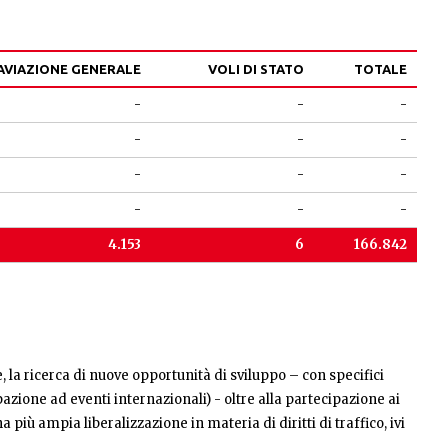
AVIAZIONE GENERALE
VOLI DI STATO
TOTALE
-
-
-
-
-
-
-
-
-
-
-
-
4.153
6
166.842
la ricerca di nuove opportunità di sviluppo – con specifici
pazione ad eventi internazionali) - oltre alla partecipazione ai
 più ampia liberalizzazione in materia di diritti di traffico, ivi