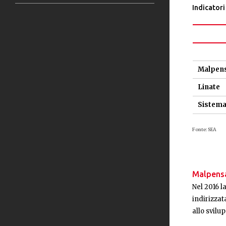
Indicatori
Malpen
Linate
Sistema
Fonte: SEA
Malpens
Nel 2016 l
indirizzat
allo svilu