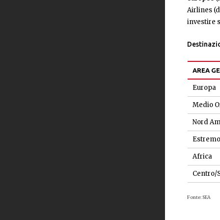
Airlines (
investire 
Destinazio
AREA G
Europa
Medio O
Nord Am
Estremo
Africa
Centro/
Fonte: SEA