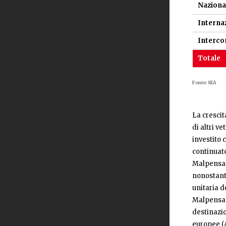
Naziona
Internaz
Interco
Totale
Fonte: SEA
La crescit
di altri v
investito 
continuat
Malpensa-F
nonostante
unitaria d
Malpensa n
destinazio
europee (A