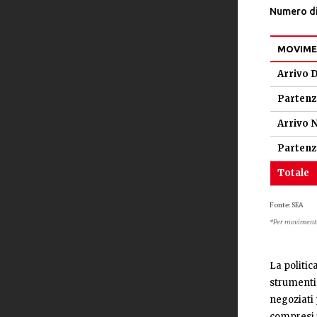
Numero di 
MOVIME
Arrivo D
Partenz
Arrivo 
Partenz
Totale
Fonte: SEA
*Per movimenti n
La politic
strumenti
negoziati 
compresi i 