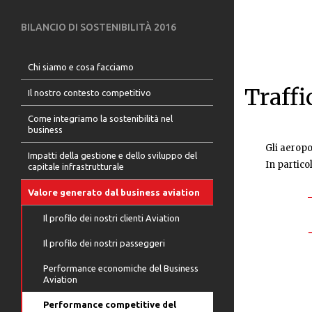
BILANCIO DI SOSTENIBILITÀ 2016
Chi siamo e cosa facciamo
Traffi
Il nostro contesto competitivo
Come integriamo la sostenibilità nel
business
Gli aeropo
Impatti della gestione e dello sviluppo del
In partico
capitale infrastrutturale
Valore generato dal business aviation
Il profilo dei nostri clienti Aviation
Il profilo dei nostri passeggeri
Performance economiche del Business
Aviation
Performance competitive del