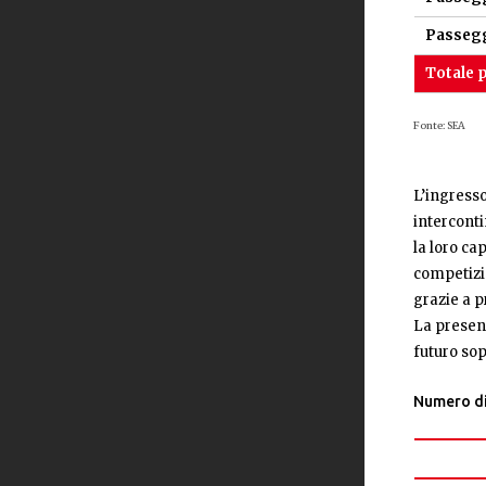
Passegg
Totale 
Fonte: SEA
L’ingress
interconti
la loro ca
competizio
grazie a p
La presenz
futuro so
Numero di 