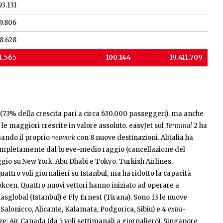
93.131
39.806
78.628
11.565
100.144
19.411.709
 (73% della crescita pari a circa 630.000 passeggeri), ma anche
 le maggiori crescite in valore assoluto. easyJet sul
Terminal
2 ha
iando il proprio
network
con 8 nuove destinazioni. Alitalia ha
completamente dal breve-medio raggio (cancellazione del
io su New York, Abu Dhabi e Tokyo. Turkish Airlines,
uattro voli giornalieri su Istanbul, ma ha ridotto la capacità
okcen. Quattro nuovi vettori hanno iniziato ad operare a
lasglobal (Istanbul) e Fly Ernest (Tirana). Sono 13 le nuove
, Salonicco, Alicante, Kalamata, Podgorica, Sibiu) e 4
extra
-
e: Air Canada (da 5 voli settimanali a giornaliero), Singapore