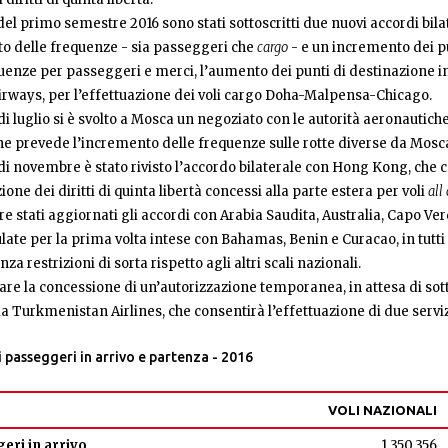
del primo semestre 2016 sono stati sottoscritti due nuovi accordi bila
o delle frequenze - sia passeggeri che
cargo
- e un incremento dei p
uenze per passeggeri e merci, l’aumento dei punti di destinazione in Ita
irways, per l’effettuazione dei voli cargo Doha-Malpensa-Chicago.
i luglio si è svolto a Mosca un negoziato con le autorità aeronautiche
e prevede l’incremento delle frequenze sulle rotte diverse da Mosca
i novembre è stato rivisto l’accordo bilaterale con Hong Kong, che co
zione dei diritti di quinta libertà concessi alla parte estera per voli
all
re stati aggiornati gli accordi con Arabia Saudita, Australia, Capo 
ulate per la prima volta intese con Bahamas, Benin e Curacao, in tutti
za restrizioni di sorta rispetto agli altri scali nazionali.
re la concessione di un’autorizzazione temporanea, in attesa di sotto
Turkmenistan Airlines, che consentirà l’effettuazione di due serviz
passeggeri in arrivo e partenza - 2016
VOLI NAZIONALI
eri in arrivo
1.350.356