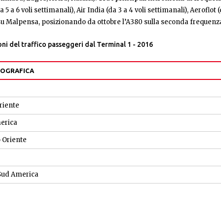
da 5 a 6 voli settimanali), Air India (da 3 a 4 voli settimanali), Aerofl
su Malpensa, posizionando da ottobre l’A380 sulla seconda frequenza g
ni del traffico passeggeri dal Terminal 1 - 2016
EOGRAFICA
riente
erica
 Oriente
Sud America