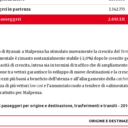
eri in partenza
1.342.775
passeggeri
2.693.131
o di Ryanair a Malpensa ha stimolato nuovamente la crescita del
Ter
nentale è rimasto sostanzialmente stabile (-2,0%) dopo le crescite g
pacità di crescita, intesa sia in termini di traffico che di ampliamen
ne tra vettori garantisce lo sviluppo di nuove destinazioni e la cresc
rezzi più bassi a beneficio dell’utenza e all’allargamento della
catch
a di più vettori
low cost
e l’annunciato ruolo a tendere di «alimentato
prattutto per Malpensa.
passeggeri per origine e destinazione, trasferimenti e transiti - 201
ORIGINE E DESTINA