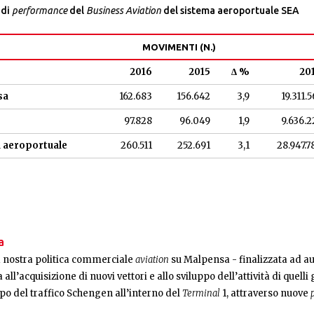
 di
performance
del
Business Aviation
del sistema aeroportuale SEA
MOVIMENTI (N.)
2016
2015
∆ %
20
sa
162.683
156.642
3,9
19.311.5
97.828
96.049
1,9
9.636.2
 aeroportuale
260.511
252.691
3,1
28.947.7
a
a nostra politica commerciale
aviation
su Malpensa - finalizzata ad aum
a all’acquisizione di nuovi vettori e allo sviluppo dell’attività di quell
ppo del traffico Schengen all’interno del
Terminal
1, attraverso nuove