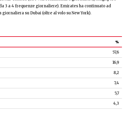
ot (da 3 a 4 frequenze giornaliere). Emirates ha continuato ad
iornaliera su Dubai (oltre al volo su New York).
%
57,6
16,9
8,2
7,4
5,7
4,3