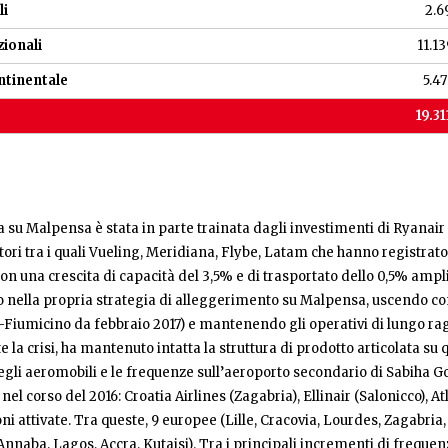
li
2.6
ionali
11.1
ntinentale
5.4
19.3
a su Malpensa è stata in parte trainata dagli investimenti di Ryanair
ettori tra i quali Vueling, Meridiana, Flybe, Latam che hanno registrato
con una crescita di capacità del 3,5% e di trasportato dello 0,5% ampl
o nella propria strategia di alleggerimento su Malpensa, uscendo 
iumicino da febbraio 2017) e mantenendo gli operativi di lungo ragg
 la crisi, ha mantenuto intatta la struttura di prodotto articolata su q
egli aeromobili e le frequenze sull’aeroporto secondario di Sabiha G
el corso del 2016: Croatia Airlines (Zagabria), Ellinair (Salonicco), At
ni attivate. Tra queste, 9 europee (Lille, Cracovia, Lourdes, Zagabria
nnaba, Lagos, Accra, Kutaisi). Tra i principali incrementi di frequenz