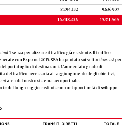
8.294.132
9.636.907
16.618.434
19.311.565
minal
1 senza penalizzare il traffico già esistente. Il traffico
enerate con Expo nel 2015. SEA ha puntato sui vettori
low cost
per
to del portafoglio di destinazioni. L’aumentato grado di
ita del traffico necessaria al raggiungimento degli obiettivi,
ment
area del nostro sistema aeroportuale.
ri» del lungo raggio costituiscono un’opportunità di sviluppo
6
ZIONE
TRANSITI DIRETTI
TOTALE