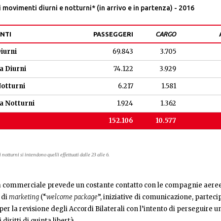
movimenti diurni e notturni* (in arrivo e in partenza) - 2016
NTI
PASSEGGERI
CARGO
iurni
69.843
3.705
a Diurni
74.122
3.929
Notturni
6.217
1.581
a Notturni
1.924
1.362
152.106
10.577
otturni si intendono quelli effettuati dalle 23 alle 6.
a commerciale prevede un costante contatto con le compagnie aeree, 
 di
marketing
(“
welcome package
”, iniziative di comunicazione, parteci
per la revisione degli Accordi Bilaterali con l’intento di perseguire una
diritti di quinta libertà.