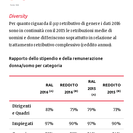
Diversity
Per quanto riguarda il
gap
retributivo di genere i dati 2016
sono in continuità con il 2015: le retribuzioni medie di
uomini e donne differiscono soprattutto in relazione al
trattamento retributivo complessivo (reddito annuo).
Rapporto dello stipendio e della remunerazione
donna/uomo per categoria
RAL
RAL
REDDITO
REDDITO
201
5
(A)
(B)
(B)
2016
2016
201
5
(A)
Dirigenti
81%
75%
79%
71%
e Quadri
Impiegati
97%
90%
97%
90%