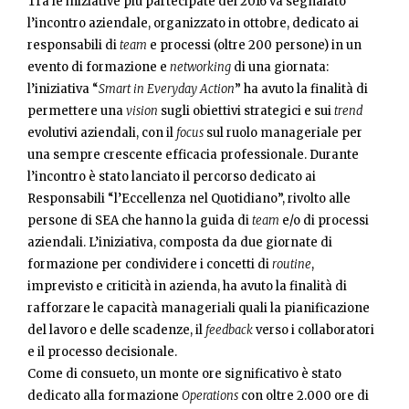
Tra le iniziative più partecipate del 2016 va segnalato
l’incontro aziendale, organizzato in ottobre, dedicato ai
responsabili di
team
e processi (oltre 200 persone) in un
evento di formazione e
networking
di una giornata:
l’iniziativa “
Smart in Everyday Action
” ha avuto la finalità di
permettere una
vision
sugli obiettivi strategici e sui
trend
evolutivi aziendali, con il
focus
sul ruolo manageriale per
una sempre crescente efficacia professionale. Durante
l’incontro è stato lanciato il percorso dedicato ai
Responsabili “l’Eccellenza nel Quotidiano”, rivolto alle
persone di SEA che hanno la guida di
team
e/o di processi
aziendali. L’iniziativa, composta da due giornate di
formazione per condividere i concetti di
routine
,
imprevisto e criticità in azienda, ha avuto la finalità di
rafforzare le capacità manageriali quali la pianificazione
del lavoro e delle scadenze, il
feedback
verso i collaboratori
e il processo decisionale.
Come di consueto, un monte ore significativo è stato
dedicato alla formazione
Operations
con oltre 2.000 ore di