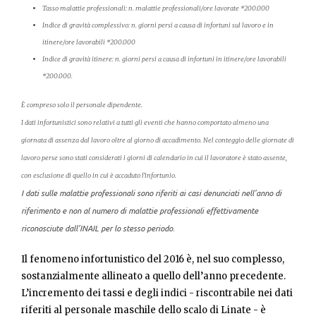
Tasso malattie professionali: n. malattie professionali/ore lavorate *200.000
Indice di gravità complessivo: n. giorni persi a causa di infortuni sul lavoro e in
itinere/ore lavorabili *200.000
Indice di gravità itinere: n. giorni persi a causa di infortuni in itinere/ore lavorabili
*200.000.
È
compreso solo il personale dipendente.
I dati infortunistici sono relativi a tutti gli eventi che hanno comportato almeno una
giornata di assenza dal lavoro oltre al giorno di accadimento. Nel conteggio delle giornate di
lavoro perse sono stati considerati i giorni di calendario in cui il lavoratore è stato assente,
con esclusione di quello in cui è accaduto l’infortunio.
I dati sulle malattie professionali sono riferiti ai casi denunciati nell’anno di
riferimento e non al numero di malattie professionali effettivamente
riconosciute dall’INAIL per lo stesso periodo.
Il fenomeno infortunistico del 2016 è, nel suo complesso,
sostanzialmente allineato a quello dell’anno precedente.
L’incremento dei tassi e degli indici - riscontrabile nei dati
riferiti al personale maschile dello scalo di Linate - è