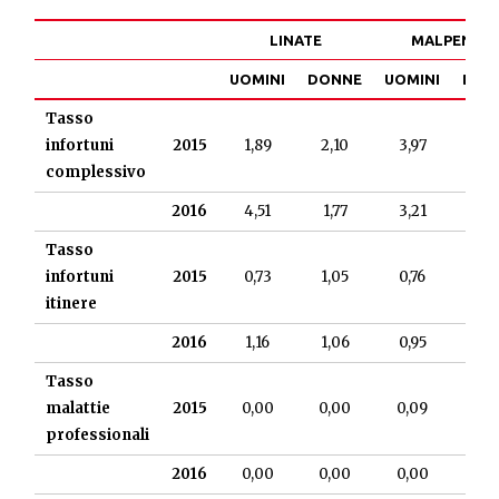
LINATE
MALPENSA
UOMINI
DONNE
UOMINI
DON
Tasso
infortuni
2015
1,89
2,10
3,97
4,4
complessivo
2016
4,51
1,77
3,21
3,0
Tasso
infortuni
2015
0,73
1,05
0,76
1,7
itinere
2016
1,16
1,06
0,95
1,4
Tasso
malattie
2015
0,00
0,00
0,09
0,0
professionali
2016
0,00
0,00
0,00
0,0