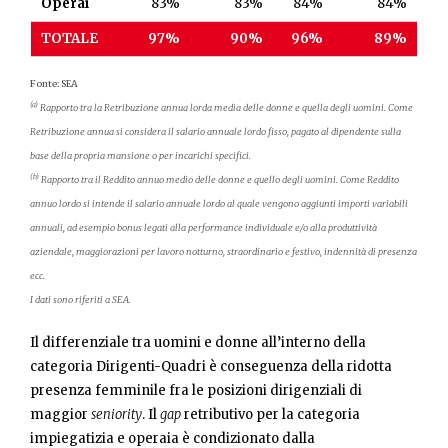
Operai
83%
83%
84%
84%
TOTALE
97%
90%
96%
89%
Fonte: SEA
(a)
Rapporto tra la Retribuzione annua lorda media delle donne e quella degli uomini. Come
Retribuzione annua si considera il salario annuale lordo fisso, pagato al dipendente sulla
base della propria mansione o per incarichi specifici.
(b)
Rapporto tra il Reddito annuo medio delle donne e quello degli uomini. Come Reddito
annuo lordo si intende il salario annuale lordo al quale vengono aggiunti importi variabili
annuali, ad esempio bonus legati alla performance individuale e/o alla produttività
aziendale, maggiorazioni per lavoro notturno, straordinario e festivo, indennità di presenza
ecc.
I dati sono riferiti a SEA.
Il differenziale tra uomini e donne all’interno della
categoria Dirigenti-Quadri è conseguenza della ridotta
presenza femminile fra le posizioni dirigenziali di
maggior
seniority
. Il
gap
retributivo per la categoria
impiegatizia e operaia è condizionato dalla