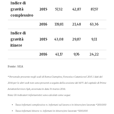
Indice di
gravità
2015
57,32
42,87
87,57
137,
complessivo
2016
119,81
21,48
63,36
46,
Indice di
gravità
2015
43,08
29,87
9,11
42,
itinere
2016
41,17
9,76
24,22
10,
Fonte: SEA
* Personale presente negli scali di Roma Ciampino, Venezia e Catania
nel 2015.
I dati del
2016 per le altri sedi non sono presenti a seguito della cessione del 60% del capitale di Prime
AviationServices SpA, avvenuta in data 31 marzo 2016.
Nota: Gli indicatori infortunistici sono calcolati come segue:
Tasso infortuni complessivo: n. infortuni sul lavoro e in itinere/ore lavorate *200.000
Tasso infortuni itinere: n. infortuni in itinere/ore lavorate *200.000