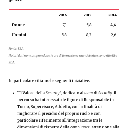
2016
2015
2014
Donne
7,1
5,8
4,4
Uomini
5,8
8,2
2,6
Fonte: SEA
Nota:
i dati non comprendono le ore di formazione mandatoria e sono riferiti a
SEA
.
In particolare citiamo le seguenti iniziative:
“Il Valore della
Security
”, dedicato al
team
di
Security
. Il
percorso ha interessato le figure di Responsabile in
Turno, Supervisore, Addetto, con la finalità di
migliorare il presidio del proprio ruolo e con
particolare riferimento all’integrazione tra le
dimensioni di rispetto della
compliance
, attenzione alla